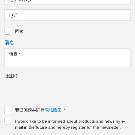
电话
回拨
消息
消息
*
验证码
我已阅读并同意
隐私政策
.
*
I would like to be informed about products and news by e-
mail in the future and hereby register for the newsletter.