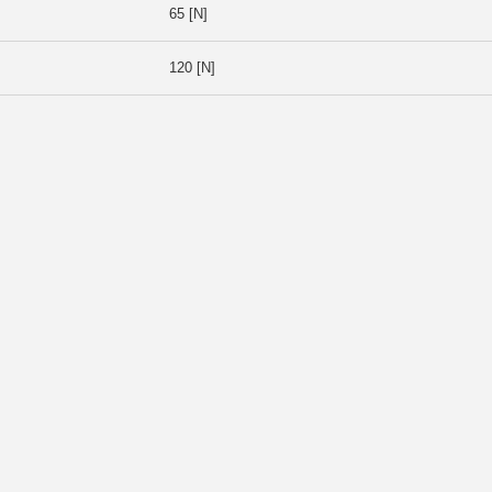
65 [N]
120 [N]