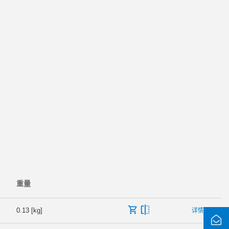
重量
0.13 [kg]
详情