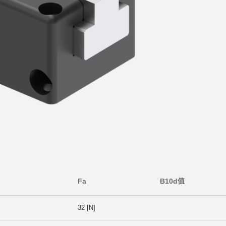
Fa
B10d值
32 [N]