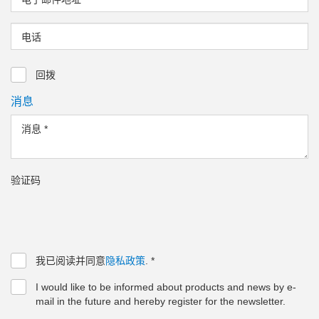
电话
回拨
消息
消息
*
验证码
我已阅读并同意
隐私政策
.
*
I would like to be informed about products and news by e-
mail in the future and hereby register for the newsletter.