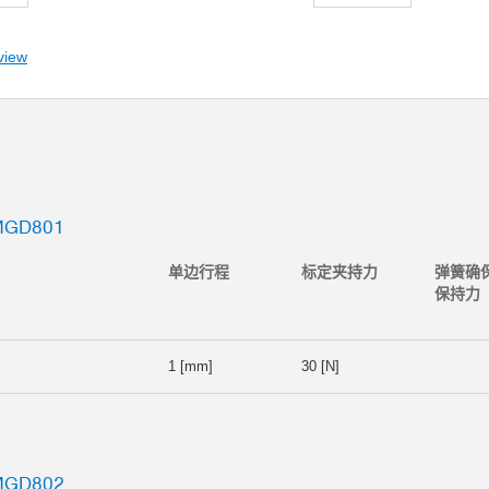
view
GD801
单边行程
标定夹持力
弹簧确
保持力
1 [mm]
30 [N]
GD802