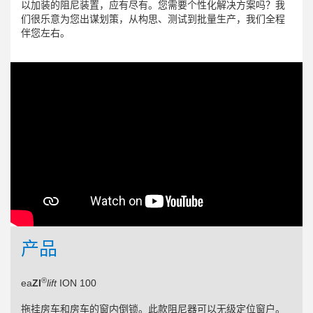
以加装的阻尼装置，应有尽有。您需要个性化解决方案吗？我
们很乐意为您出谋划策，从构思、测试到批量生产，我们全程
伴您左右。
产品
®
ea
ZI
lift
ION 100
拖挂房车和房车的窗内倒锁。此款阻尼器可以无级定位窗户。