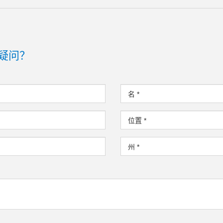
疑问？
名
*
位置
*
州
*