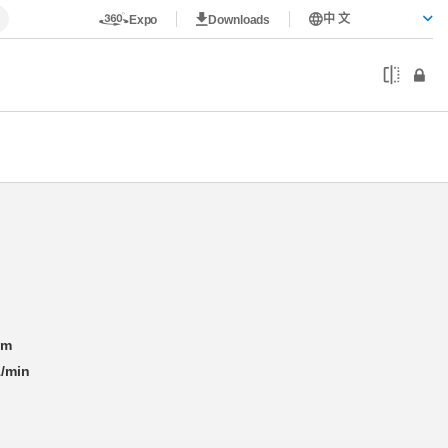
中 文
Expo
Downloads
Nm
/min