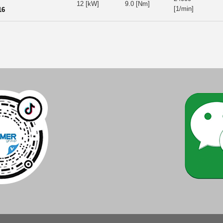
12 [kW]
9.0 [Nm]
[1/min]
16