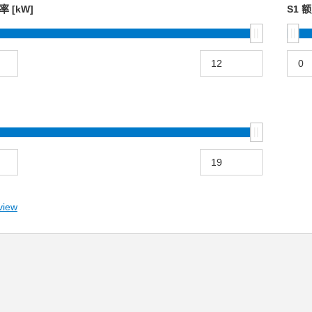
率 [kW]
S1 
view