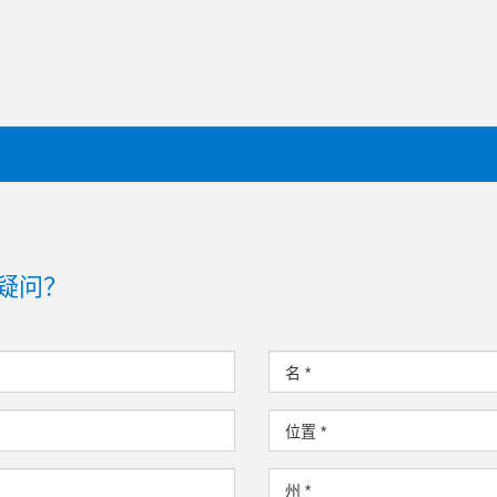
疑问？
名
*
位置
*
州
*