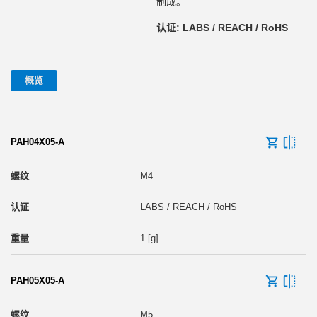
制成。
认证: LABS / REACH / RoHS
概览
PAH04X05-A
M4
LABS / REACH / RoHS
1 [g]
PAH05X05-A
M5