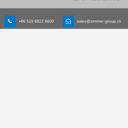
+86 519 6822 6600
sales@zimmer-group.cn
行业
产品
出行
创新
机械设备制造
组件
消费品
系统解决方案
物流
工艺成型技术
生命科学
SOFT CLOSE
电子行业
数字服务
机器人解决方案
产品搜索工具
SOFT CLOSE 家具阻尼
FAQ
MIM / Plastic parts
一般交易条件
隐私政策
出版声明
联系方式
沪ICP备2024068809