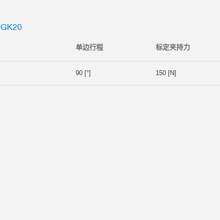
GK20
单边行程
标定夹持力
90 [°]
150 [N]