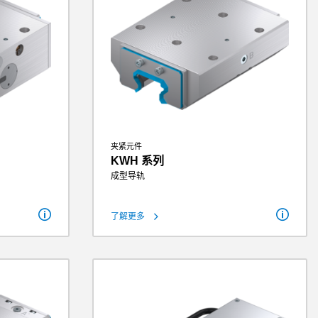
夹紧元件
KWH 系列
成型导轨
保持力
1600 N - 22700 N
了解更多
7700 N
理论保持力（µ=0.1）
2000 N - 28375 N
 9625 N
操作气压
5 bar - 160 bar
.5 bar
重量
0.74 kg - 22 kg
15 kg