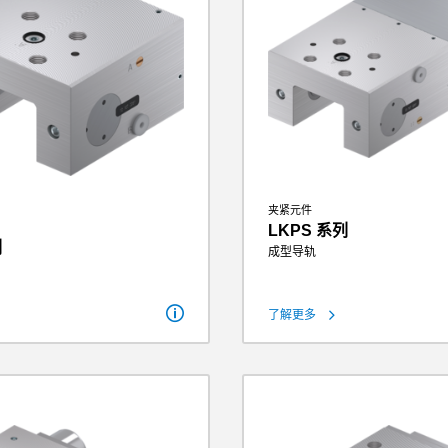
夹紧元件
LKPS 系列
列
成型导轨
保持力
300 N - 
了解更多
理论保持力（µ=0.1）
375 N - 
550 N - 4500 N
操作气压
4 bar - 6
µ=0.1）
688 N - 5625 N
重量
0.18 kg -
2 bar - 6.5 bar
0.14 kg - 2.3 kg