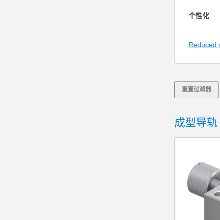
个性化
增加
Reduced 
磁场
由圆
杠杆
重置过滤器
特殊
不锈
成型导轨
启动
替代