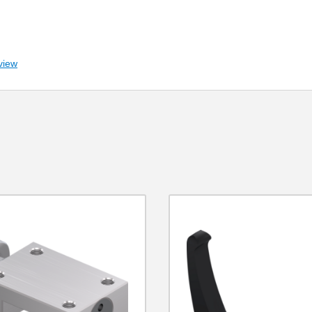
夹紧行程
view
传感器查询
柱头螺钉驱动
延伸
直径
钢设计
器查询
气路连接