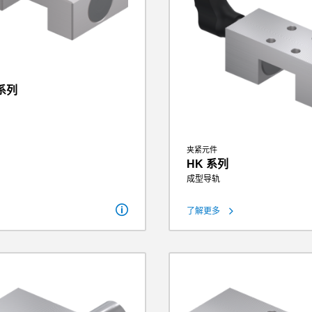
 系列
40 N - 300 N
夹紧元件
µ=0.1）
50 N - 375 N
HK 系列
0.07 Nm - 2.50 Nm
0.005 kg - 0.2 kg
成型导轨
了解更多
保持力
130 N - 
理论保持力（µ=0.1）
163 N - 
钳制扭矩
3.00 Nm 
重量
0.066 kg 