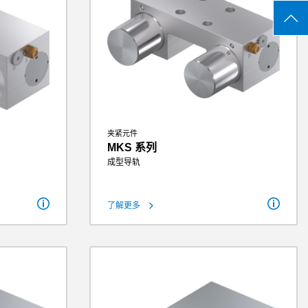
夹紧元件
MKS 系列
成型导轨
保持力
145 N - 1450 N
了解更多
2250 N
理论保持力（µ=0.1）
313 N - 1813 N
2813 N
操作气压
4 bar - 6.5 bar
.5 bar
重量
0.21 kg - 3.2 kg
2.8 kg
洁净室级别
6