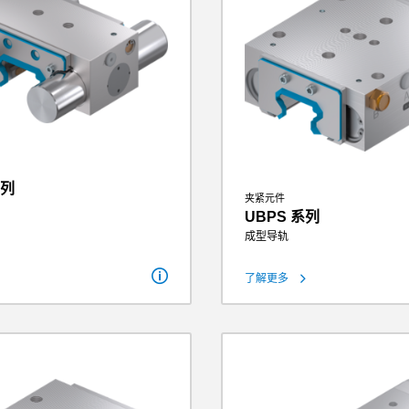
系列
夹紧元件
UBPS 系列
成型导轨
750 N - 4700 N
µ=0.1）
938 N - 5875 N
了解更多
保持力
750 N - 
4.5 bar - 6.5 bar
理论保持力（µ=0.1）
1250 N -
0.42 kg - 4.8 kg
操作气压
4 bar - 6
重量
0.9 kg - 