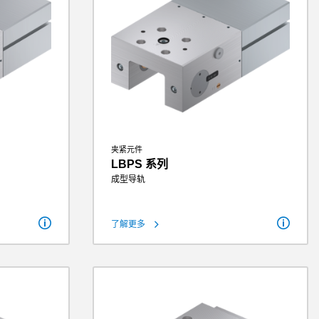
夹紧元件
LBPS 系列
成型导轨
1900 N
保持力
300 N - 3600 N
了解更多
938 N
理论保持力（µ=0.1）
375 N - 4500 N
.5 bar
操作气压
4 bar - 6.5 bar
 1.1 kg
重量
0.18 kg - 2.4 kg