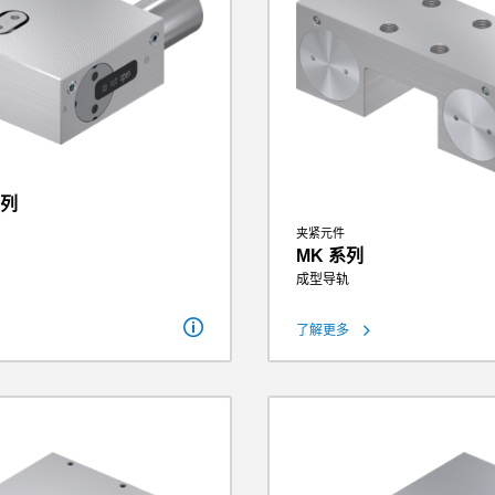
系列
夹紧元件
MK 系列
成型导轨
80 N - 400 N
µ=0.1）
100 N - 500 N
4 bar - 6.5 bar
了解更多
保持力
350 N - 
0.079 kg - 0.36 kg
理论保持力（µ=0.1）
438 N - 
操作气压
2 bar - 6
重量
0.2 kg - 
洁净室级别
6