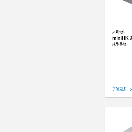
夹紧元件
miniHK
成型导轨
保持力
理论保持力（
钳制扭矩
重量
了解更多