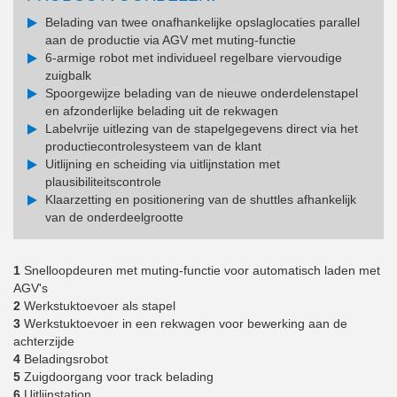
Belading van twee onafhankelijke opslaglocaties parallel
aan de productie via AGV met muting-functie
6-armige robot met individueel regelbare viervoudige
zuigbalk
Spoorgewijze belading van de nieuwe onderdelenstapel
en afzonderlijke belading uit de rekwagen
Labelvrije uitlezing van de stapelgegevens direct via het
productiecontrolesysteem van de klant
Uitlijning en scheiding via uitlijnstation met
plausibiliteitscontrole
Klaarzetting en positionering van de shuttles afhankelijk
van de onderdeelgrootte
1
Snelloopdeuren met muting-functie voor automatisch laden met
AGV's
2
Werkstuktoevoer als stapel
3
Werkstuktoevoer in een rekwagen voor bewerking aan de
achterzijde
4
Beladingsrobot
5
Zuigdoorgang voor track belading
6
Uitlijnstation