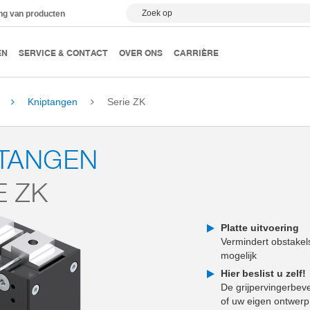
Zoek op
ing van producten
EN
SERVICE & CONTACT
OVER ONS
CARRIÈRE
Kniptangen
Serie ZK
PTANGEN
E ZK
Platte uitvoering
Vermindert obstakel
mogelijk
Hier beslist u zelf!
De grijpervingerbeve
of uw eigen ontwerp