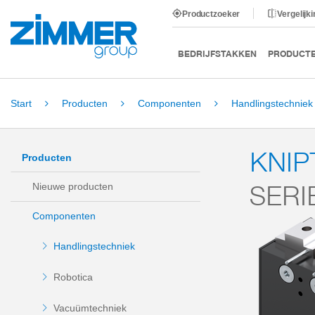
Productzoeker
Vergelijk
BEDRIJFSTAKKEN
PRODUCT
Start
Producten
Componenten
Handlingstechniek
KNI
Producten
SERI
Nieuwe producten
Componenten
Handlingstechniek
Robotica
Vacuümtechniek