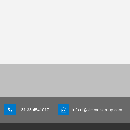
+31 38 4541017
info.nl@zimmer-group.com