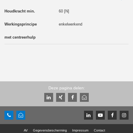
60 [N]
enkelwerkend
Deze pagina delen:
AV
Gegevensbescherming
Impressum
Contact