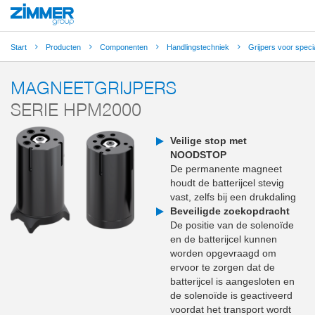
Start
Producten
Componenten
Handlingstechniek
Grijpers voor speci
MAGNEETGRIJPERS
SERIE HPM2000
Veilige stop met
NOODSTOP
De permanente magneet
houdt de batterijcel stevig
vast, zelfs bij een drukdaling
Beveiligde zoekopdracht
De positie van de solenoïde
en de batterijcel kunnen
worden opgevraagd om
ervoor te zorgen dat de
batterijcel is aangesloten en
de solenoïde is geactiveerd
voordat het transport wordt