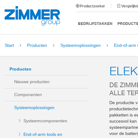
Productzoeker
Vergelijk
BEDRIJFSTAKKEN
PRODUCT
Start
Producten
Systeemoplossingen
End-of-arm 
ELEK
Producten
Nieuwe producten
DE ZIMM
ALLE TER
Componenten
De productie v
Systeemoplossingen
productietechn
pakketten is e
Systeemcomponenten
succesvol kan
systeempartner
voor de batter
End-of-arm tools en