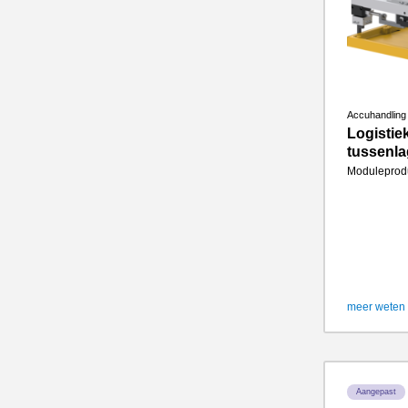
Accuhandling
Logistiek
tussenl
Moduleprod
meer weten
Aangepast