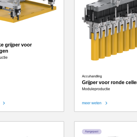
e grijper voor
agen
uctie
Accuhandling
Grijper voor ronde cell
Moduleproductie
meer weten
Aangepast