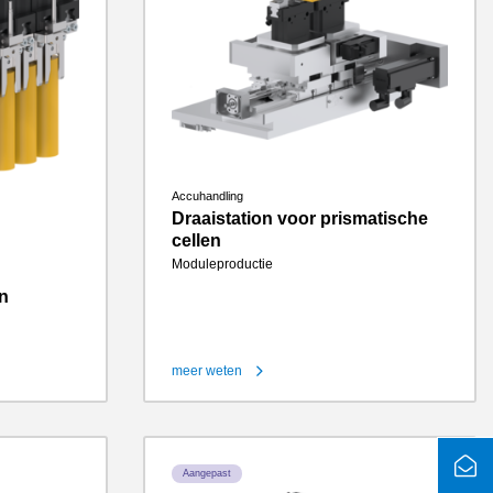
Accuhandling
Draaistation voor prismatische
cellen
Moduleproductie
en
meer weten
Aangepast