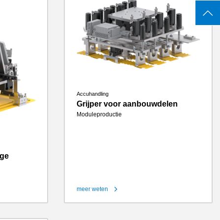
Accuhandling
Grijper voor aanbouwdelen
Moduleproductie
age
meer weten