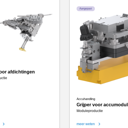
Aangepast
voor afdichtingen
uctie
Accuhandling
Grijper voor accumodu
Moduleproductie
meer weten