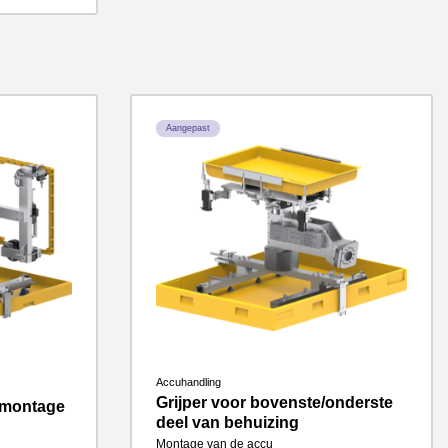
Aangepast
Accuhandling
Grijper voor bovenste/onderste
smontage
deel van behuizing
Montage van de accu