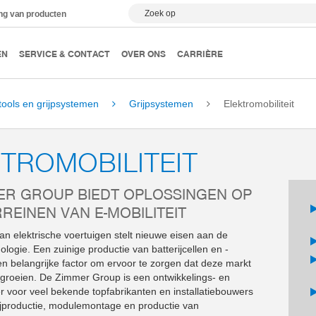
Zoek op
ing van producten
EN
SERVICE & CONTACT
OVER ONS
CARRIÈRE
tools en grijpsystemen
Grijpsystemen
Elektromobiliteit
TROMOBILITEIT
ER GROUP BIEDT OPLOSSINGEN OP
REINEN VAN E-MOBILITEIT
an elektrische voertuigen stelt nieuwe eisen aan de
ologie. Een zuinige productie van batterijcellen en -
en belangrijke factor om ervoor te zorgen dat deze markt
 groeien. De Zimmer Group is een ontwikkelings- en
 voor veel bekende topfabrikanten en installatiebouwers
ijproductie, modulemontage en productie van