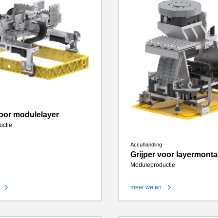
voor modulelayer
uctie
Accuhandling
Grijper voor layermont
Moduleproductie
meer weten