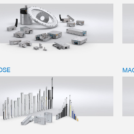
OSE
MA