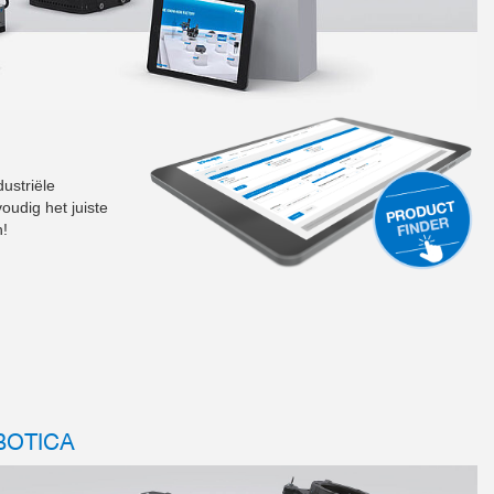
ustriële
udig het juiste
n!
BOTICA