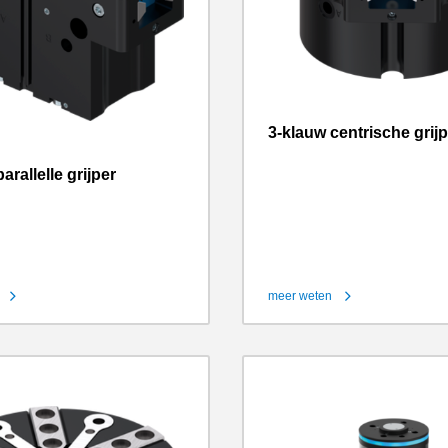
3-klauw centrische grij
arallelle grijper
meer weten