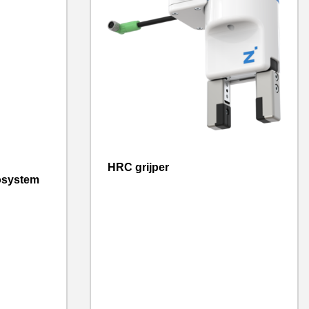
HRC grijper
osystem