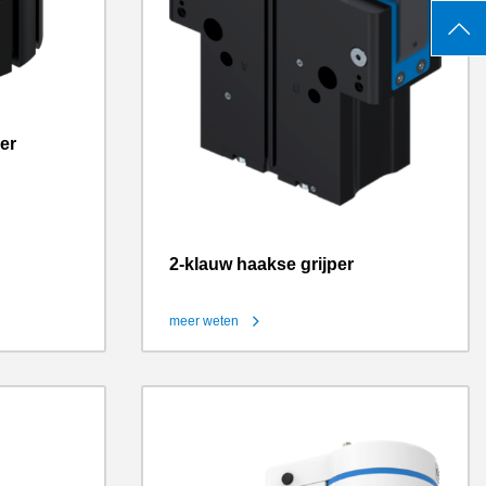
per
2-klauw haakse grijper
meer weten