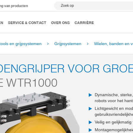
Zoek op
ing van producten
EN
SERVICE & CONTACT
OVER ONS
CARRIÈRE
tools en grijpsystemen
Grijpsystemen
Wielen, banden en v
DENGRIJPER VOOR GRO
E WTR1000
Dynamische, sterke, 
robots voor het ha
Lichtgewicht en modul
gebruiksvriendelijkh
Veilig en gelijkmati
Montagemogelijkhei