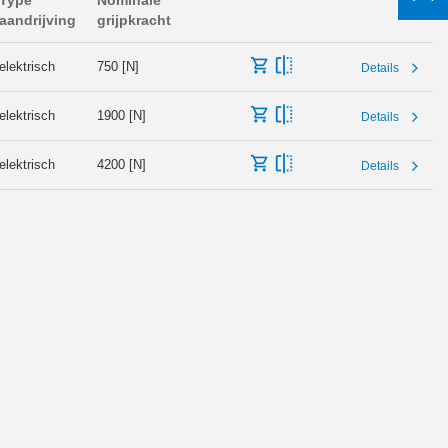
Type
Nominale
aandrijving
grijpkracht
elektrisch
750 [N]
Details
elektrisch
1900 [N]
Details
elektrisch
4200 [N]
Details