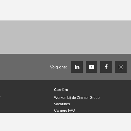
Volg ons:
Carrière
Y
Werken bij de Zimmer Group
Vacatures
Carrière FAQ
lieumanagement