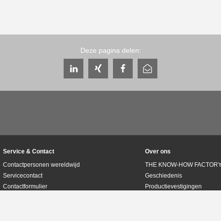
Deze pagina delen:
Service & Contact
Over ons
Contactpersonen wereldwijd
THE KNOW-HOW FACTOR
Servicecontact
Geschiedenis
Contactformulier
Productievestigingen
Pre-Sales
Beurzen & evenementen
Service
Kwaliteits-, energie- en mi
Gegevensverstrekking / downloads
Zimmer Group Awards