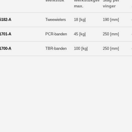
Werkstuk
Werkstukgewicht
Slag per
max.
vinger
5182-A
Tweewielers
18 [kg]
190 [mm]
1701-A
PCR-banden
45 [kg]
250 [mm]
1700-A
TBR-banden
100 [kg]
250 [mm]