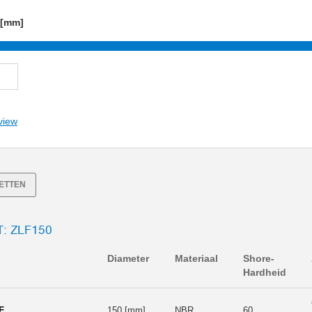
 [mm]
view
SETTEN
: ZLF150
Diameter
Materiaal
Shore-
Hardheid
F
150 [mm]
NBR
60