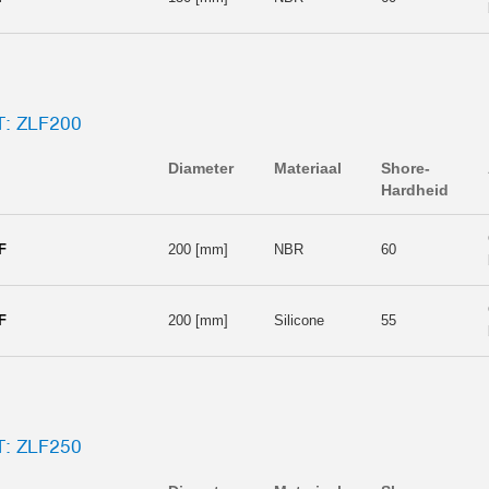
: ZLF200
Diameter
Materiaal
Shore-
Hardheid
F
200 [mm]
NBR
60
F
200 [mm]
Silicone
55
: ZLF250