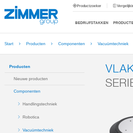
Productzoeker
Vergelijk
BEDRIJFSTAKKEN
PRODUCT
Start
Producten
Componenten
Vacuümtechniek
VLAK
Producten
SERI
Nieuwe producten
Componenten
Handlingstechniek
Robotica
Vacuümtechniek