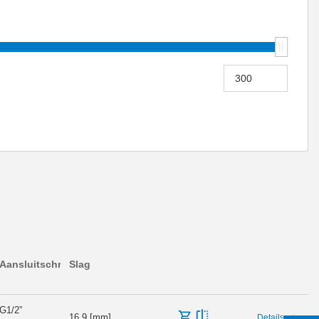
Aansluitschroefdraad
Slag
G1/2”
16.9 [mm]
Details