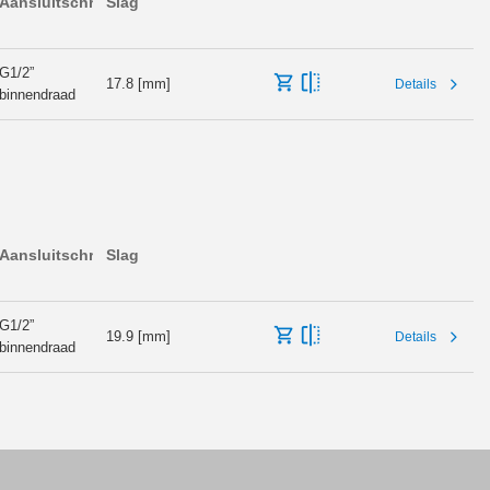
Aansluitschroefdraad
Slag
G1/2”
17.8 [mm]
Details
binnendraad
Aansluitschroefdraad
Slag
G1/2”
19.9 [mm]
Details
binnendraad