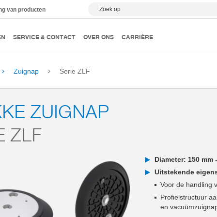
Zoek op
ing van producten
EN
SERVICE & CONTACT
OVER ONS
CARRIÈRE
Zuignap
Serie ZLF
KE ZUIGNAP
E ZLF
Diameter: 150 mm 
Uitstekende eige
Voor de handling 
Profielstructuur 
en vacuümzuigna