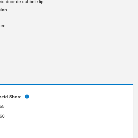
id door de dubbele lip
den
ten
heid Shore
55
60