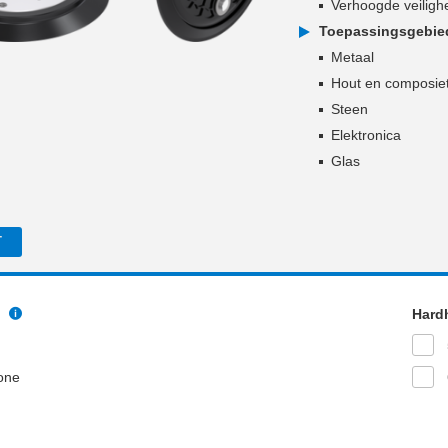
Verhoogde veilighe
Toepassingsgebie
Metaal
Hout en composie
Steen
Elektronica
Glas
T
l
Hard
cone