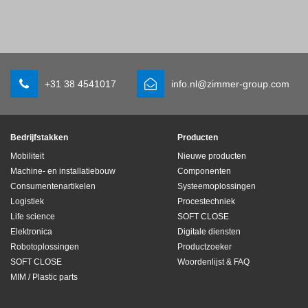
+31 38 4541017
info.nl@zimmer-group.com
Bedrijfstakken
Producten
Mobiliteit
Nieuwe producten
Machine- en installatiebouw
Componenten
Consumentenartikelen
Systeemoplossingen
Logistiek
Procestechniek
Life science
SOFT CLOSE
Elektronica
Digitale diensten
Robotoplossingen
Productzoeker
SOFT CLOSE
Woordenlijst & FAQ
MIM / Plastic parts