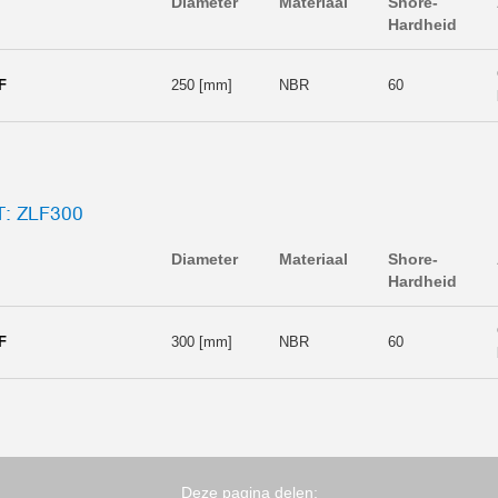
Diameter
Materiaal
Shore-
Hardheid
F
250 [mm]
NBR
60
: ZLF300
Diameter
Materiaal
Shore-
Hardheid
F
300 [mm]
NBR
60
Deze pagina delen: