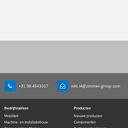
+31 38 4541017
info.nl@zimmer-group.com
Bedrijfstakken
Producten
Mobiliteit
Nieuwe producten
Machine- en installatiebouw
Componenten