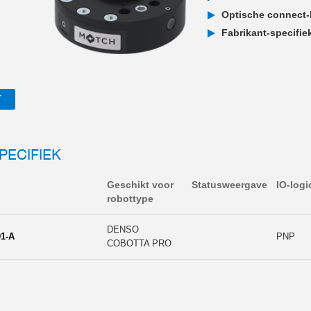
Optische connect-
Fabrikant-specifi
T
PECIFIEK
Geschikt voor
Statusweergave
IO-logi
robottype
DENSO
1-A
PNP
COBOTTA PRO