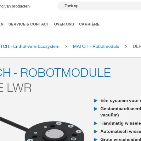
Zoek op
ing van producten
EN
SERVICE & CONTACT
OVER ONS
CARRIÈRE
TCH - End-of-Arm-Ecosystem
MATCH - Robotmodule
DE
CH - ROBOTMODULE
E LWR
Eén systeem voor 
Gestandaardiseerd
vacuüm)
Handmatig wissele
Automatisch wissel
Grote verscheiden