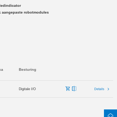
ledindicator
ek aangepaste robotmodules
ca
Besturing
Digitale I/O
Details