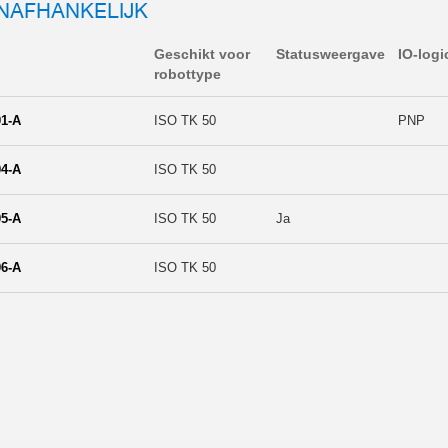
NAFHANKELIJK
Geschikt voor
Statusweergave
IO-logi
robottype
1-A
ISO TK 50
PNP
4-A
ISO TK 50
5-A
ISO TK 50
Ja
6-A
ISO TK 50