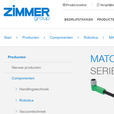
Productzoeker
Vergelijk
BEDRIJFSTAKKEN
PRODUCT
Start
Producten
Componenten
Robotica
MA
MAT
Producten
SERI
Nieuwe producten
Componenten
Handlingstechniek
Robotica
Vacuümtechniek