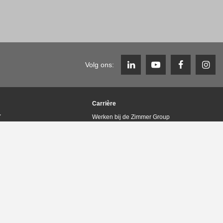
Volg ons:
Carrière
Y
Werken bij de Zimmer Group
Vacatures
Carrière FAQ
lieumanagement