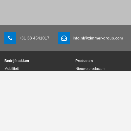
+31 38 4541017
info.nl@zimmer-group.com
Bedrijfstakken
Producten
Mobiliteit
Nieuwe producten
Machine- en installatiebouw
Componenten
Consumentenartikelen
Systeemoplossingen
Logistiek
Procestechniek
Life science
SOFT CLOSE
Elektronica
Digitale diensten
Robotoplossingen
Productzoeker
SOFT CLOSE
Woordenlijst & FAQ
MIM / Plastic parts