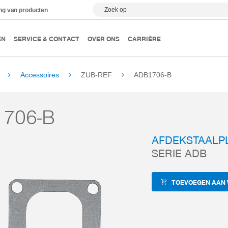
Zoek op
ing van producten
EN
SERVICE & CONTACT
OVER ONS
CARRIÈRE
Accessoires
ZUB-REF
ADB1706-B
706-B
AFDEKSTAALP
SERIE ADB
TOEVOEGEN AAN