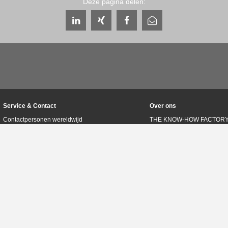
Deze pagina delen:
Service & Contact
Over ons
Contactpersonen wereldwijd
THE KNOW-HOW FACTOR
Servicecontact
Geschiedenis
Contactformulier
Productievestigingen
Pre-Sales
Beurzen & evenementen
Service
Kwaliteits-, energie- en mi
Gegevensverstrekking / downloads
Zimmer Group Awards
Route
Gedragscode
Pers
Algemene voorwaarden