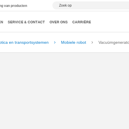
Zoek op
ing van producten
EN
SERVICE & CONTACT
OVER ONS
CARRIÈRE
otica en transportsystemen
Mobiele robot
Vacuümgenerato