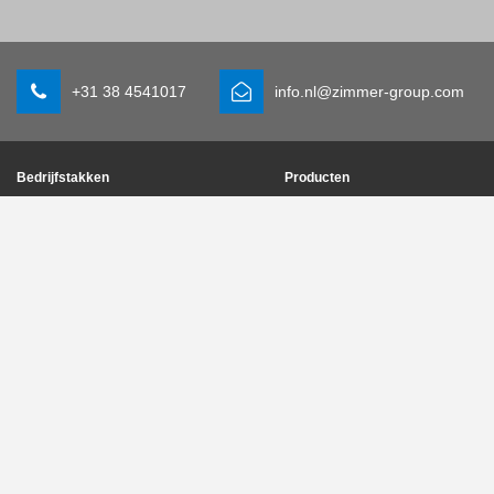
+31 38 4541017
info.nl@zimmer-group.com
Bedrijfstakken
Producten
Mobiliteit
Nieuwe producten
Machine- en installatiebouw
Componenten
Consumentenartikelen
Systeemoplossingen
Logistiek
Procestechniek
Life science
SOFT CLOSE
Elektronica
Digitale diensten
Robotoplossingen
Productzoeker
SOFT CLOSE
Woordenlijst & FAQ
MIM / Plastic parts