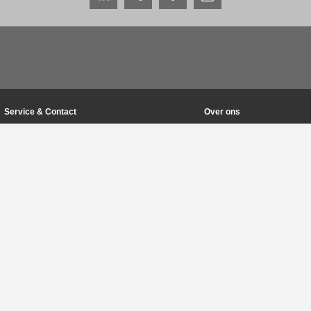
Service & Contact
Over ons
Contactpersonen wereldwijd
THE KNOW-HOW FACTOR
Servicecontact
Geschiedenis
Contactformulier
Productievestigingen
Pre-Sales
Beurzen & evenementen
Service
Kwaliteits-, energie- en mi
Gegevensverstrekking / downloads
Zimmer Group Awards
Route
Gedragscode
Pers
Algemene voorwaarden