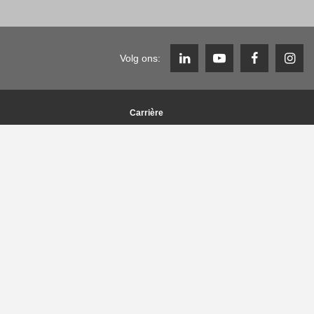
Volg ons:
Carrière
Y
Werken bij de Zimmer Group
Vacatures
Carrière FAQ
lieumanagement