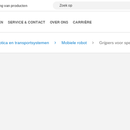
Zoek op
ing van producten
EN
SERVICE & CONTACT
OVER ONS
CARRIÈRE
otica en transportsystemen
Mobiele robot
Grijpers voor sp