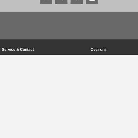
Service & Contact
Over ons
Contactpersonen wereldwijd
THE KNOW-HOW FACTOR
Servicecontact
Geschiedenis
Contactformulier
Productievestigingen
Pre-Sales
Beurzen & evenementen
Service
Kwaliteits-, energie- en mi
Gegevensverstrekking / downloads
Zimmer Group Awards
Route
Gedragscode
Pers
Algemene voorwaarden