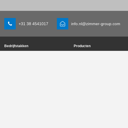
+31 38 4541017
info.nl@zimmer-group.com
Bedrijfstakken
Producten
Mobiliteit
Nieuwe producten
Machine- en installatiebouw
Componenten
Consumentenartikelen
Systeemoplossingen
Logistiek
Procestechniek
Life science
SOFT CLOSE
Elektronica
Digitale diensten
Robotoplossingen
Productzoeker
SOFT CLOSE
Woordenlijst & FAQ
MIM / Plastic parts