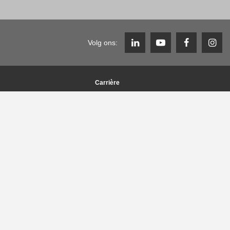
Volg ons:
Carrière
Y
Werken bij de Zimmer Group
Vacatures
Carrière FAQ
lieumanagement