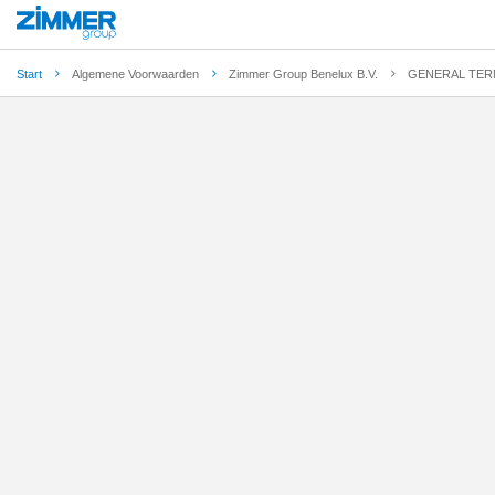
Start
Algemene Voorwaarden
Zimmer Group Benelux B.V.
GENERAL TERM