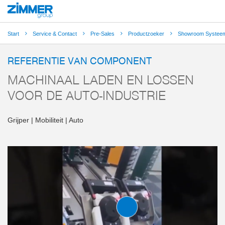
Start
Service & Contact
Pre-Sales
Productzoeker
Showroom Systeem
REFERENTIE VAN COMPONENT
MACHINAAL LADEN EN LOSSEN
VOOR DE AUTO-INDUSTRIE
Grijper | Mobiliteit | Auto
PARALLELLE GRIJPER 
VINGERS
SERIE GPP5000