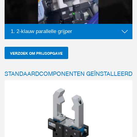
1. 2-klauw parallelle grijper
VERZOEK OM PRIJSOPGAVE
Stalen lineaire geleide
geleidingsconcept
STANDAARDCOMPONENTEN GEÏNSTALLEERD
Dicht en beschermd teg
grijper
Aluminium lineaire gelei
more