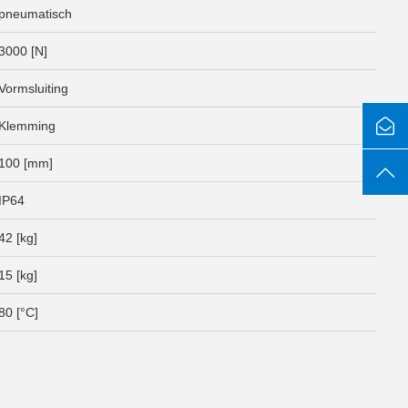
pneumatisch
3000 [N]
Vormsluiting
Klemming
100 [mm]
IP64
42 [kg]
15 [kg]
80 [°C]