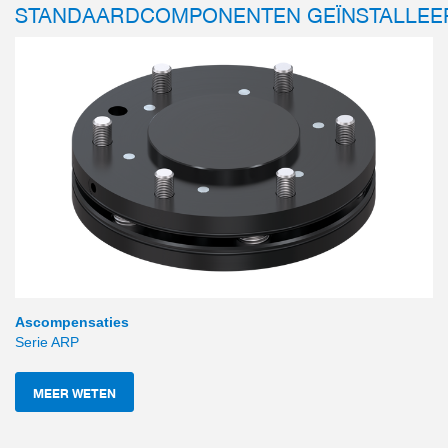
STANDAARDCOMPONENTEN GEÏNSTALLEE
Ascompensaties
Serie ARP
MEER WETEN