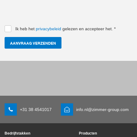
Ik heb het
privacybeleid
gelezen en accepteer het.
*
AANVRAAG VERZENDEN
+31 38 4541017
info.nl@zimmer-group.com
Bedrijfstakken
Producten