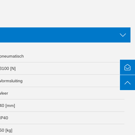
pneumatisch
3100 [N]
Vormsluiting
Veer
40 [mm]
IP40
60 [kg]