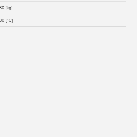
30 [kg]
80 [°C]