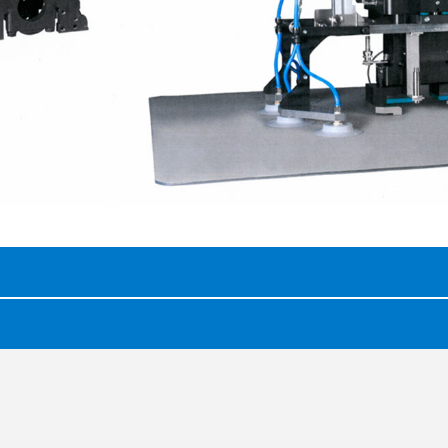
Hoge grijpkracht door optimale omzetting van
aandrijfkracht in grijpkracht
more