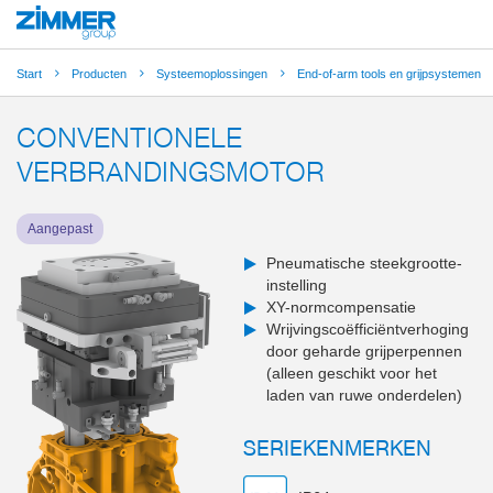
Start
Producten
Systeemoplossingen
End-of-arm tools en grijpsystemen
CONVENTIONELE
VERBRANDINGSMOTOR
Aangepast
Pneumatische steekgrootte-
instelling
XY-normcompensatie
Wrijvingscoëfficiëntverhoging
door geharde grijperpennen
(alleen geschikt voor het
laden van ruwe onderdelen)
SERIEKENMERKEN