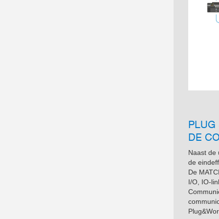
PLUG 
DE CO
Naast de 
de eindef
De MATCH 
I/O, IO-l
Communica
communica
Plug&Work