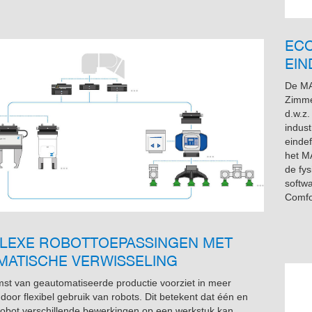
ECO
EI
De MA
Zimmer
d.w.z.
indust
einde
het M
de fy
softw
Comfor
LEXE ROBOTTOEPASSINGEN MET
MATISCHE VERWISSELING
st van geautomatiseerde productie voorziet in meer
e door flexibel gebruik van robots. Dit betekent dat één en
robot verschillende bewerkingen op een werkstuk kan