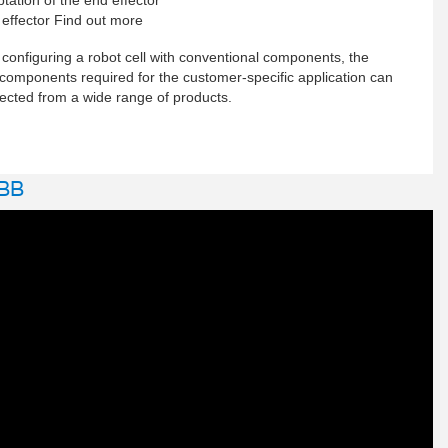
effector Find out more
onfiguring a robot cell with conventional components, the
components required for the customer-specific application can
ected from a wide range of products.
BB