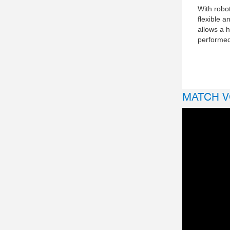
With robo
flexible a
allows a h
performed
MATCH V