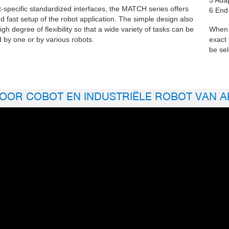
t-specific standardized interfaces, the MATCH series offers
6 End 
nd fast setup of the robot application. The simple design also
igh degree of flexibility so that a wide variety of tasks can be
When c
 by one or by various robots.
exact 
be sel
OOR COBOT EN INDUSTRIËLE ROBOT VAN A