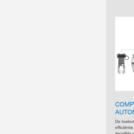
COMP
AUTO
De toekom
efficiënti
dezelfde 