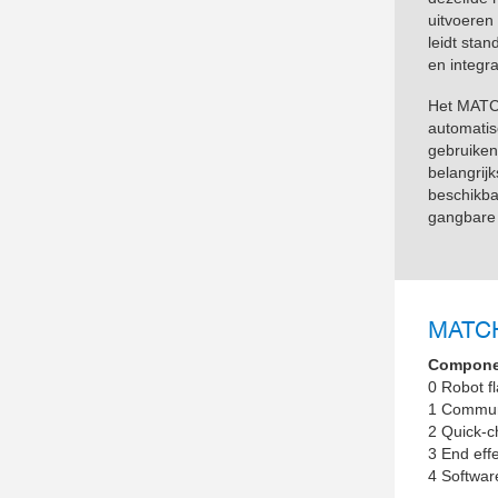
uitvoeren
leidt sta
en integr
Het MATCH
automatis
gebruiken
belangrij
beschikba
gangbare 
MATC
Compone
0 Robot f
1 Commun
2 Quick-
3 End eff
4 Softwa