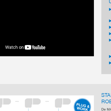
STA
RO
De MA