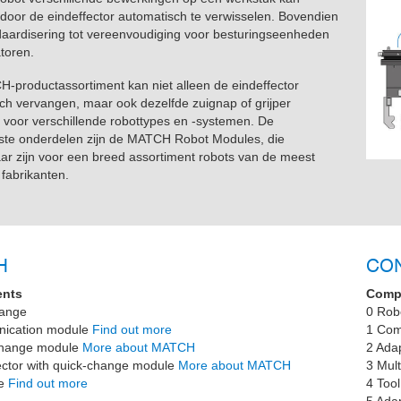
 door de eindeffector automatisch te verwisselen. Bovendien
ndaardisering tot vereenvoudiging voor besturingseenheden
atoren.
-productassortiment kan niet alleen de eindeffector
ch vervangen, maar ook dezelfde zuignap of grijper
 voor verschillende robottypes en -systemen. De
kste onderdelen zijn de MATCH Robot Modules, die
ar zijn voor een breed assortiment robots van de meest
fabrikanten.
H
CO
nts
Comp
lange
0 Rob
ication module
Find out more
1 Com
change module
More about MATCH
2 Adap
ector with quick-change module
More about MATCH
3 Mult
re
Find out more
4 Too
5 Adap