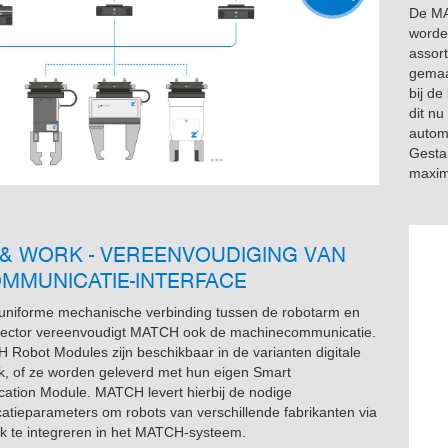
De MA
worden
assor
gemaak
bij d
dit nu
autom
Gesta
maxim
& WORK - VEREENVOUDIGING VAN
MMUNICATIE-INTERFACE
uniforme mechanische verbinding tussen de robotarm en
fector vereenvoudigt MATCH ook de machinecommunicatie.
Robot Modules zijn beschikbaar in de varianten digitale
ink, of ze worden geleverd met hun eigen Smart
tion Module. MATCH levert hierbij de nodige
tieparameters om robots van verschillende fabrikanten via
 te integreren in het MATCH-systeem.