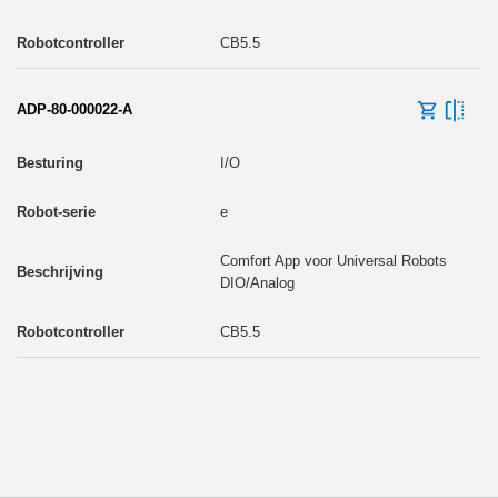
CB5.5
ADP-80-000022-A
I/O
e
Comfort App voor Universal Robots
DIO/Analog
CB5.5