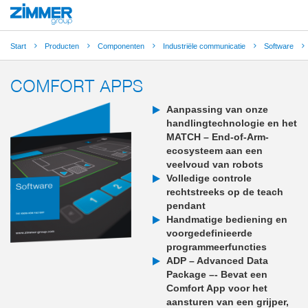
Start
Producten
Componenten
Industriële communicatie
Software
COMFORT APPS
Aanpassing van onze
handlingtechnologie en het
MATCH – End-of-Arm-
ecosysteem aan een
veelvoud van robots
Volledige controle
rechtstreeks op de teach
pendant
Handmatige bediening en
voorgedefinieerde
programmeerfuncties
ADP – Advanced Data
Package –- Bevat een
Comfort App voor het
aansturen van een grijper,