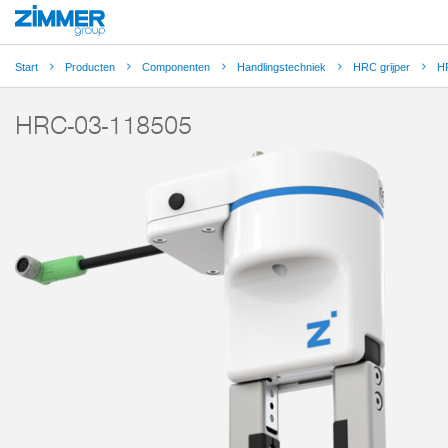
Start
Producten
Componenten
Handlingstechniek
HRC grijper
H
HRC-03-118505