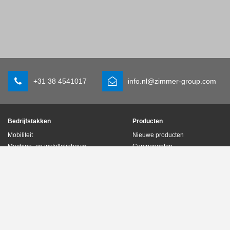
+31 38 4541017
info.nl@zimmer-group.com
Bedrijfstakken
Producten
Mobiliteit
Nieuwe producten
Machine- en installatiebouw
Componenten
Consumentenartikelen
Systeemoplossingen
Logistiek
Procestechniek
Life science
SOFT CLOSE
Elektronica
Digitale diensten
Robotoplossingen
Productzoeker
SOFT CLOSE
Woordenlijst & FAQ
MIM / Plastic parts