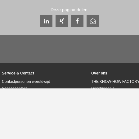
Deze pagina delen:
Service & Contact
Over ons
Contactpersonen wereldwijd
THE KNOW-HOW FACTOR
Servicecontact
Geschiedenis
Contactformulier
Productievestigingen
Pre-Sales
Beurzen & evenementen
Service
Kwaliteits-, energie- en mi
Gegevensverstrekking / downloads
Zimmer Group Awards
Route
Gedragscode
Pers
Algemene voorwaarden