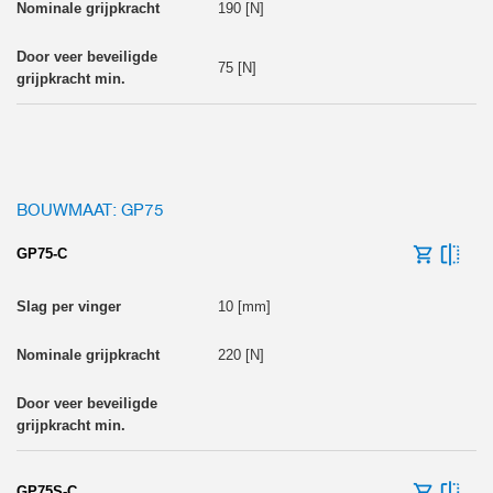
190 [N]
75 [N]
BOUWMAAT: GP75
GP75-C
10 [mm]
220 [N]
GP75S-C