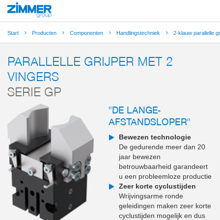
Start
Producten
Componenten
Handlingstechniek
2-klauw parallelle gr
PARALLELLE GRIJPER MET 2
VINGERS
SERIE GP
"DE LANGE-
AFSTANDSLOPER"
Bewezen technologie
De gedurende meer dan 20
jaar bewezen
betrouwbaarheid garandeert
u een probleemloze productie
Zeer korte cyclustijden
Wrijvingsarme ronde
geleidingen maken zeer korte
cyclustijden mogelijk en dus