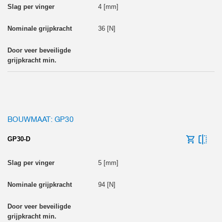
4 [mm]
36 [N]
BOUWMAAT: GP30
GP30-D
5 [mm]
94 [N]