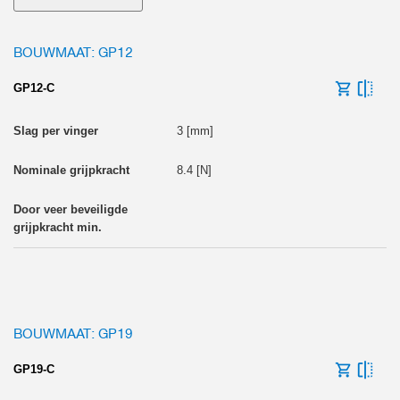
Grijpkracht [N]
BOUWMAAT: GP12
GP12-C
3 [mm]
Lengte grijpvinger max. [mm]
8.4 [N]
Gewicht grijper [kg]
BOUWMAAT: GP19
0
GP19-C