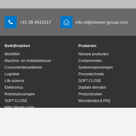
+31 38 4541017
info.nl@zimmer-group.com
Bedrijfstakken
Producten
Mobiliteit
Nieuwe producten
Machine- en installatiebouw
Componenten
Consumentenartikelen
Systeemoplossingen
Logistiek
Procestechniek
Life science
SOFT CLOSE
Elektronica
Digitale diensten
Robotoplossingen
Productzoeker
SOFT CLOSE
Woordenlijst & FAQ
MIM / Plastic parts
AV
Gegevensbescherming
Impressum
Contact