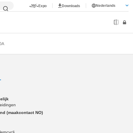
Nederlands
Expo
Downloads
0A
T
elijk
eidingen
end (maakcontact NO)
klemcycli