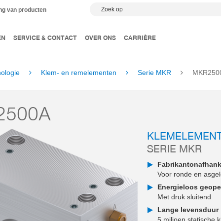
Zoek op
ing van producten
EN
SERVICE & CONTACT
OVER ONS
CARRIÈRE
ologie
Klem- en remelementen
Serie MKR
MKR250
2500A
KLEMELEMEN
SERIE MKR
Fabrikantonafhank
Voor ronde en asgel
Energieloos geop
Met druk sluitend
Lange levensduur
5 miljoen statische 