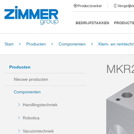
Productzoeker
Vergelijk
BEDRIJFSTAKKEN
PRODUCT
Start
Producten
Componenten
Klem- en remtechn
MKR
Producten
Nieuwe producten
Componenten
Handlingstechniek
Robotica
Vacuümtechniek