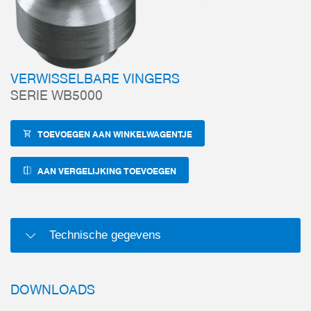
VERWISSELBARE VINGERS
SERIE WB5000
TOEVOEGEN AAN WINKELWAGENTJE
AAN VERGELIJKING TOEVOEGEN
Technische gegevens
DOWNLOADS