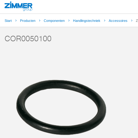
Start
Producten
Componenten
Handlingstechniek
Accessoires
Z
COR0050100