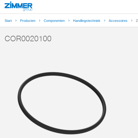
Start
Producten
Componenten
Handlingstechniek
Accessoires
Z
COR0020100