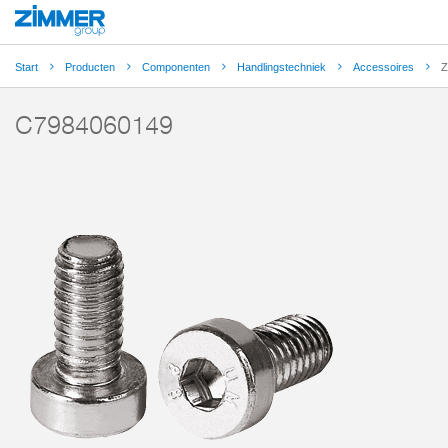
Start
Producten
Componenten
Handlingstechniek
Accessoires
Z
C7984060149