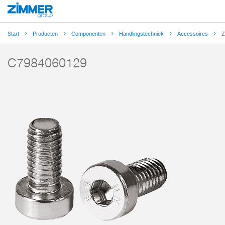
Start
Producten
Componenten
Handlingstechniek
Accessoires
Z
C7984060129