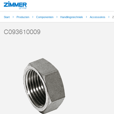
Start
Producten
Componenten
Handlingstechniek
Accessoires
Z
C093610009