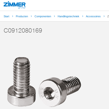
Start
Producten
Componenten
Handlingstechniek
Accessoires
Z
C0912080169