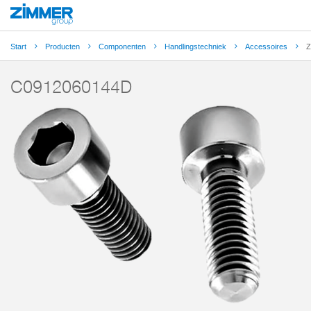
Start
Producten
Componenten
Handlingstechniek
Accessoires
Z
C0912060144D