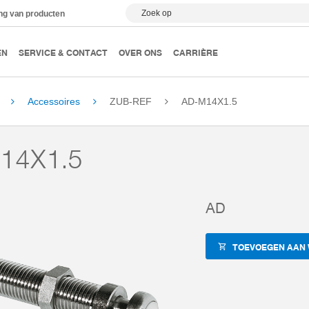
Zoek op
ing van producten
EN
SERVICE & CONTACT
OVER ONS
CARRIÈRE
Accessoires
ZUB-REF
AD-M14X1.5
14X1.5
AD
TOEVOEGEN AAN