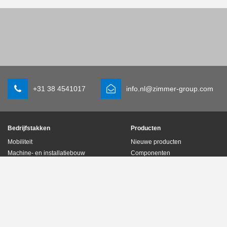
+31 38 4541017
info.nl@zimmer-group.com
Bedrijfstakken
Producten
Mobiliteit
Nieuwe producten
Machine- en installatiebouw
Componenten
Consumentenartikelen
Systeemoplossingen
Logistiek
Procestechniek
Life science
SOFT CLOSE
Elektronica
Digitale diensten
Robotoplossingen
Productzoeker
SOFT CLOSE
Woordenlijst & FAQ