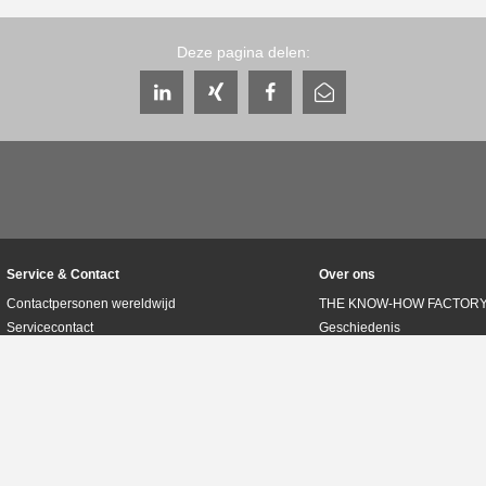
Deze pagina delen:
Service & Contact
Over ons
Contactpersonen wereldwijd
THE KNOW-HOW FACTOR
Servicecontact
Geschiedenis
Contactformulier
Productievestigingen
Pre-Sales
Beurzen & evenementen
Service
Kwaliteits-, energie- en mi
Gegevensverstrekking / downloads
Zimmer Group Awards
Route
Gedragscode
Pers
Algemene voorwaarden