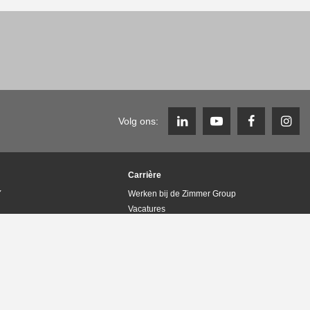
Volg ons:
Carrière
Y
Werken bij de Zimmer Group
Vacatures
Carrière FAQ
lieumanagement